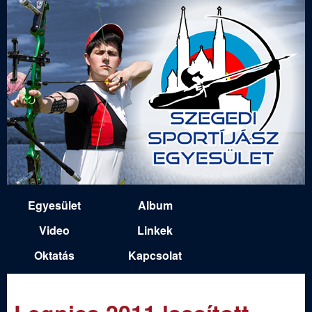
Ugrás
a
tartalomra
S
Egyesület
Album
M
z
Video
Linkek
a
Oktatás
Kapcsolat
e
i
n
g