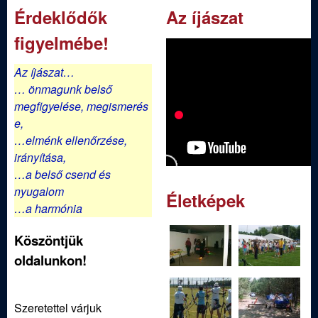
Érdeklődők
Az íjászat
figyelmébe!
Az íjászat…
… önmagunk belső
megfigyelése,
megismerés
e,
…elménk ellenőrzése,
irányítása,
…a belső csend és
nyugalom
Életképek
…a harmónia
Köszöntjük
oldalunkon!
Szeretettel várjuk