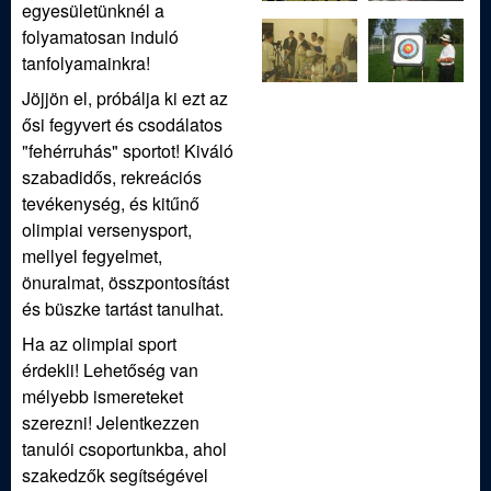
egyesületünknél a
folyamatosan induló
tanfolyamainkra!
Jöjjön el, próbálja ki ezt az
ősi fegyvert és csodálatos
"fehérruhás" sportot! Kiváló
szabadidős, rekreációs
tevékenység, és kitűnő
olimpiai versenysport,
mellyel fegyelmet,
önuralmat, összpontosítást
és büszke tartást tanulhat.
Ha az olimpiai sport
érdekli! Lehetőség van
mélyebb ismereteket
szerezni! Jelentkezzen
tanulói csoportunkba, ahol
szakedzők segítségével