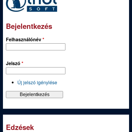
Bejelentkezés
Felhasználónév
*
Jelszó
*
Új jelszó igénylése
Edzések