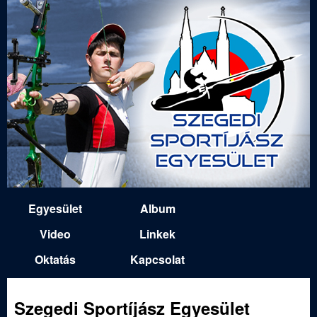
Ugrás
a
tartalomra
S
Egyesület
Album
M
z
Video
Linkek
a
Oktatás
Kapcsolat
e
i
n
g
Szegedi Sportíjász Egyesület