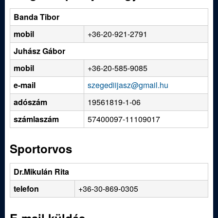
m
e
e
Banda Tibor
n
d
mobil
+36-20-921-2791
u
Juhász Gábor
i
mobil
+36-20-585-9085
S
e-mail
szegediijasz@gmail.hu
adószám
19561819-1-06
p
számlaszám
57400097-11109017
o
Sportorvos
r
Dr.Mikulán Rita
t
telefon
+36-30-869-0305
í