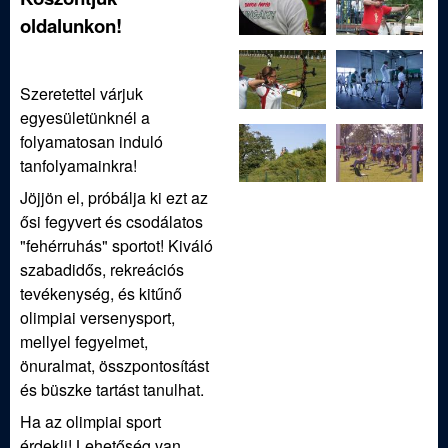
oldalunkon!
Szeretettel várjuk
egyesületünknél a
folyamatosan induló
tanfolyamainkra!
Jöjjön el, próbálja ki ezt az
ősi fegyvert és csodálatos
"fehérruhás" sportot! Kiváló
szabadidős, rekreációs
tevékenység, és kitűnő
olimpiai versenysport,
mellyel fegyelmet,
önuralmat, összpontosítást
és büszke tartást tanulhat.
Ha az olimpiai sport
érdekli! Lehetőség van