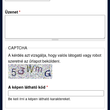
ü
l
Üzenet
*
e
t
CAPTCHA
A kérdés azt vizsgálja, hogy valós látogató vagy robot
szeretné az űrlapot beküldeni.
A képen látható kód
*
Be kell írni a képen látható karaktereket.