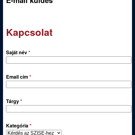
E-mail küldés
j
á
Kapcsolat
s
z
Saját név
*
E
g
Email cím
*
y
Tárgy
*
e
s
Kategória
*