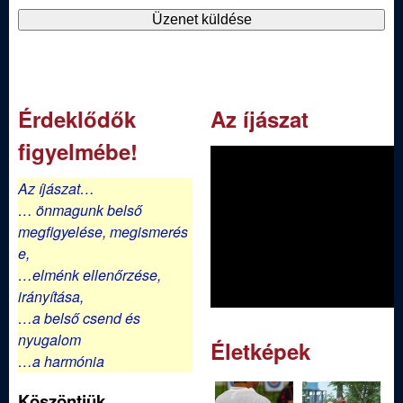
Érdeklődők
Az íjászat
figyelmébe!
Az íjászat…
… önmagunk belső
megfigyelése,
megismerés
e,
…elménk ellenőrzése,
irányítása,
…a belső csend és
nyugalom
Életképek
…a harmónia
Köszöntjük