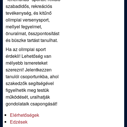
szabadidős, rekreációs
tevékenység, és kitűnő
olimpiai versenysport,
mellyel fegyelmet,
önuralmat, összpontosítást
és büszke tartást tanulhat.
Ha az olimpiai sport
érdekli! Lehetőség van
mélyebb ismereteket
szerezni! Jelentkezzen
tanulói csoportunkba, ahol
szakedzők segítségével
figyelhetik meg testük
működését, uralhatják
gondolataik csapongását!
Elérhetőségek
Edzések