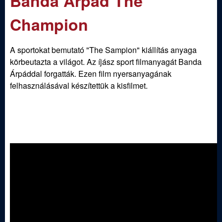
Banda Árpád The
m
e
e
Champion
n
d
u
A sportokat bemutató "The Sampion" kiállítás anyaga
i
körbeutazta a világot. Az íjász sport filmanyagát Banda
Árpáddal forgatták. Ezen film nyersanyagának
S
felhasználásával készítettük a kisfilmet.
p
o
r
t
í