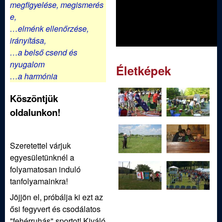
ü
megfigyelése,
megismerés
e,
l
…elménk ellenőrzése,
irányítása,
e
…a belső csend és
nyugalom
t
Életképek
…a harmónia
Köszöntjük
oldalunkon!
Szeretettel várjuk
egyesületünknél a
folyamatosan induló
tanfolyamainkra!
Jöjjön el, próbálja ki ezt az
ősi fegyvert és csodálatos
"fehérruhás" sportot! Kiváló