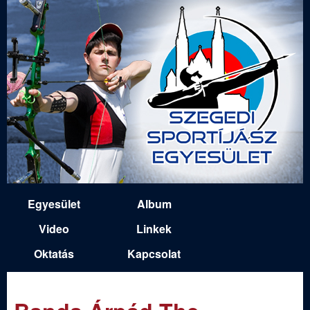
Ugrás
a
tartalomra
S
Egyesület
Album
M
z
Video
Linkek
a
Oktatás
Kapcsolat
e
i
n
g