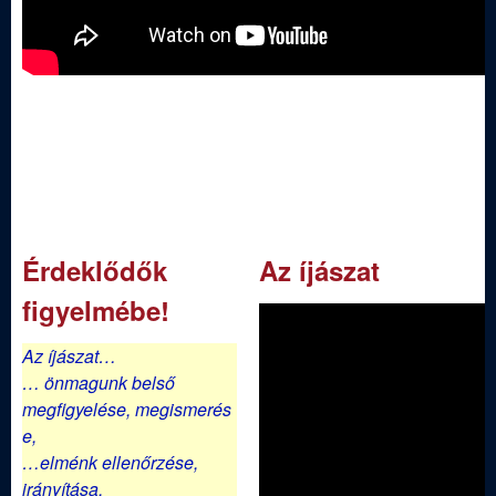
j
á
s
z
E
Érdeklődők
Az íjászat
g
figyelmébe!
y
Az íjászat…
e
… önmagunk belső
megfigyelése,
megismerés
s
e,
…elménk ellenőrzése,
irányítása,