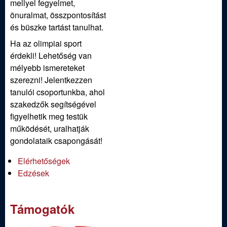
mellyel fegyelmet,
önuralmat, összpontosítást
és büszke tartást tanulhat.
Ha az olimpiai sport
érdekli! Lehetőség van
mélyebb ismereteket
szerezni! Jelentkezzen
tanulói csoportunkba, ahol
szakedzők segítségével
figyelhetik meg testük
működését, uralhatják
gondolataik csapongását!
Elérhetőségek
Edzések
Támogatók