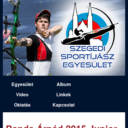
Ugrás
a
tartalomra
S
Egyesület
Album
M
z
Video
Linkek
a
Oktatás
Kapcsolat
e
i
n
g