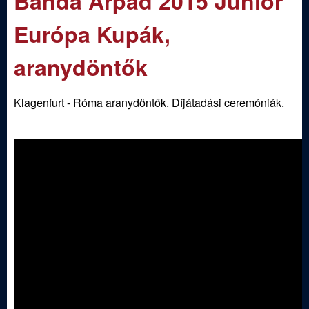
Banda Árpád 2015 Junior
m
e
e
Európa Kupák,
n
d
aranydöntők
u
i
Klagenfurt - Róma aranydöntők. Díjátadási ceremóniák.
S
p
o
r
t
í