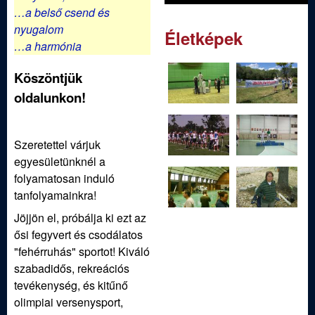
ü
…a belső csend és
l
nyugalom
Életképek
…a harmónia
e
Köszöntjük
t
oldalunkon!
Szeretettel várjuk
egyesületünknél a
folyamatosan induló
tanfolyamainkra!
Jöjjön el, próbálja ki ezt az
ősi fegyvert és csodálatos
"fehérruhás" sportot! Kiváló
szabadidős, rekreációs
tevékenység, és kitűnő
olimpiai versenysport,