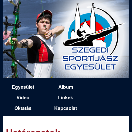
Ugrás
a
tartalomra
S
Egyesület
Album
M
z
Video
Linkek
a
Oktatás
Kapcsolat
e
i
n
g