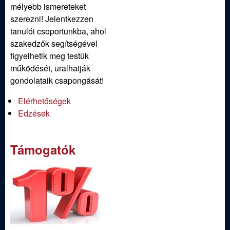
ü
mélyebb ismereteket
szerezni! Jelentkezzen
l
tanulói csoportunkba, ahol
szakedzők segítségével
e
figyelhetik meg testük
működését, uralhatják
t
gondolataik csapongását!
Elérhetőségek
Edzések
Támogatók