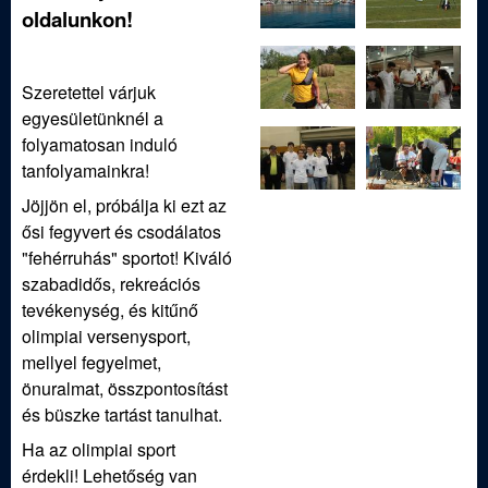
j
oldalunkon!
á
Szeretettel várjuk
s
egyesületünknél a
folyamatosan induló
z
tanfolyamainkra!
Jöjjön el, próbálja ki ezt az
E
ősi fegyvert és csodálatos
"fehérruhás" sportot! Kiváló
g
szabadidős, rekreációs
tevékenység, és kitűnő
y
olimpiai versenysport,
mellyel fegyelmet,
e
önuralmat, összpontosítást
és büszke tartást tanulhat.
s
Ha az olimpiai sport
érdekli! Lehetőség van