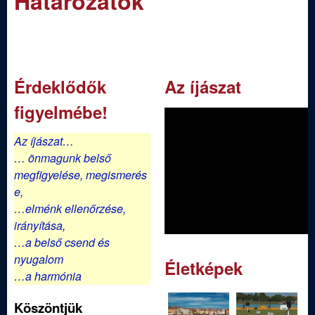
Határozatok
m
e
e
n
d
u
i
Érdeklődők
Az íjászat
figyelmébe!
S
Az íjászat…
p
… önmagunk belső
megfigyelése,
megismerés
o
e,
…elménk ellenőrzése,
r
irányítása,
…a belső csend és
t
nyugalom
Életképek
…a harmónia
í
Köszöntjük