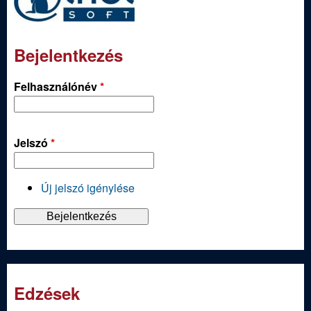
Bejelentkezés
Felhasználónév
*
Jelszó
*
Új jelszó igénylése
Edzések