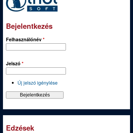
Bejelentkezés
Felhasználónév
*
Jelszó
*
Új jelszó igénylése
Edzések