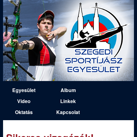
Ugrás
a
tartalomra
S
Egyesület
Album
M
z
Video
Linkek
a
Oktatás
Kapcsolat
e
i
n
g