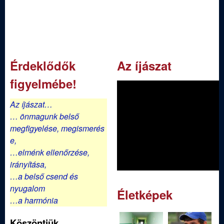
Érdeklődők
Az íjászat
figyelmébe!
Az íjászat…
… önmagunk belső
megfigyelése,
megismerés
e,
…elménk ellenőrzése,
irányítása,
…a belső csend és
nyugalom
Életképek
…a harmónia
Köszöntjük