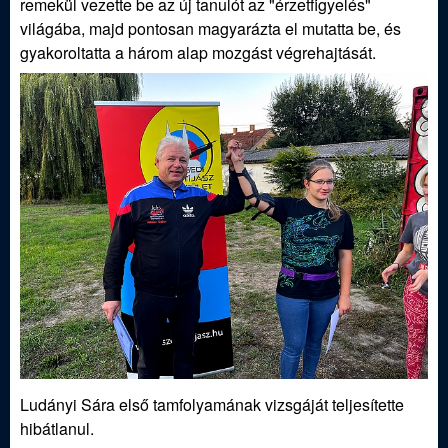
remekül vezette be az új tanulót az "érzetfigyelés"
j
világába, majd pontosan magyarázta el mutatta be, és
gyakoroltatta a három alap mozgást végrehajtását.
á
s
z
E
g
y
e
s
Ludányi Sára első tamfolyamának vizsgáját teljesítette
hibátlanul.