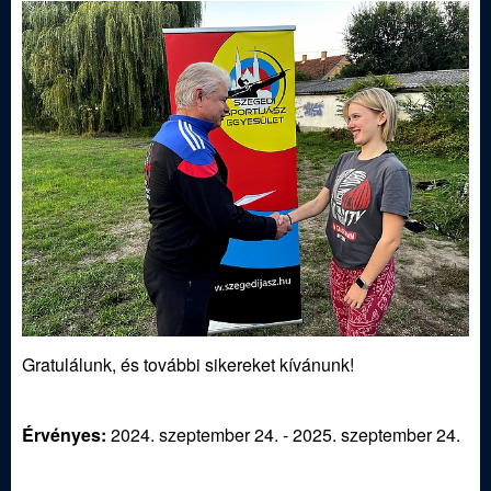
ü
l
e
t
Gratulálunk, és további sikereket kívánunk!
Érvényes:
2024. szeptember 24.
-
2025. szeptember 24.