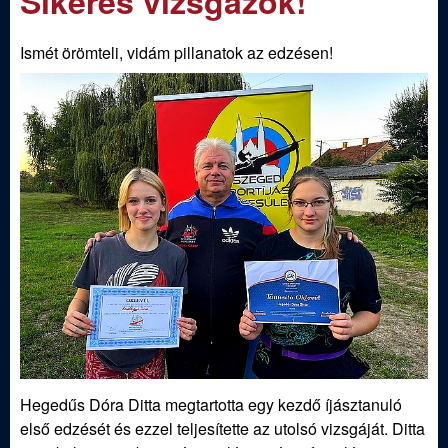
Sikeres vizsgázók!
m
e
e
Ismét örömteli, vidám pillanatok az edzésen!
n
d
u
i
S
p
o
r
t
Hegedűs Dóra Ditta megtartotta egy kezdő íjásztanuló
í
első edzését és ezzel teljesítette az utolsó vizsgáját. Ditta