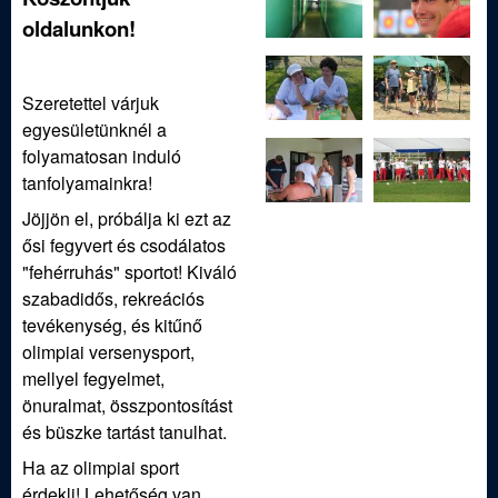
oldalunkon!
Szeretettel várjuk
egyesületünknél a
folyamatosan induló
tanfolyamainkra!
Jöjjön el, próbálja ki ezt az
ősi fegyvert és csodálatos
"fehérruhás" sportot! Kiváló
szabadidős, rekreációs
tevékenység, és kitűnő
olimpiai versenysport,
mellyel fegyelmet,
önuralmat, összpontosítást
és büszke tartást tanulhat.
Ha az olimpiai sport
érdekli! Lehetőség van