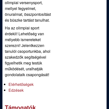
olimpiai versenysport,
mellyel fegyelmet,
önuralmat, összpontosítást
és büszke tartást tanulhat.
Ha az olimpiai sport
érdekli! Lehetőség van
mélyebb ismereteket
szerezni! Jelentkezzen
tanulói csoportunkba, ahol
szakedzők segítségével
figyelhetik meg testük
működését, uralhatják
gondolataik csapongását!
Elérhetőségek
Edzések
Támogatók