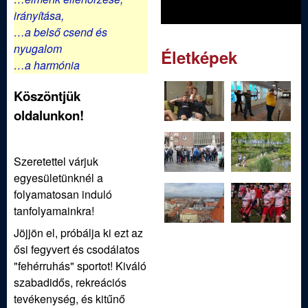
irányítása,
…a belső csend és
nyugalom
Életképek
…a harmónia
Köszöntjük
oldalunkon!
Szeretettel várjuk
egyesületünknél a
folyamatosan induló
tanfolyamainkra!
Jöjjön el, próbálja ki ezt az
ősi fegyvert és csodálatos
"fehérruhás" sportot! Kiváló
szabadidős, rekreációs
tevékenység, és kitűnő