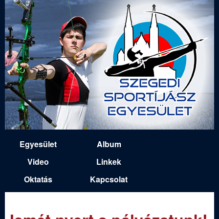
Ugrás
a
tartalomra
S
Egyesület
Album
M
z
Video
Linkek
a
Oktatás
Kapcsolat
e
i
n
g