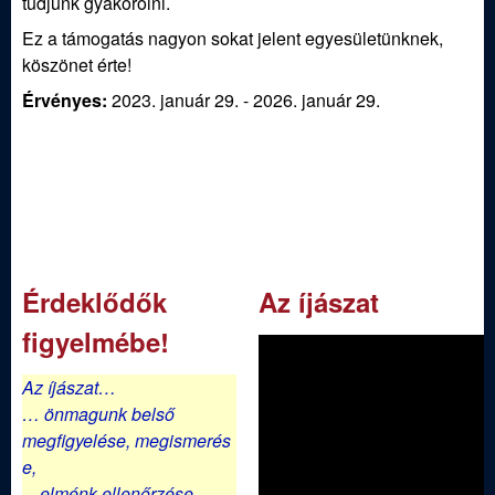
ü
tudjunk gyakorolni.
Ez a támogatás nagyon sokat jelent egyesületünknek,
l
köszönet érte!
e
Érvényes:
2023. január 29.
-
2026. január 29.
t
Érdeklődők
Az íjászat
figyelmébe!
Az íjászat…
… önmagunk belső
megfigyelése,
megismerés
e,
…elménk ellenőrzése,