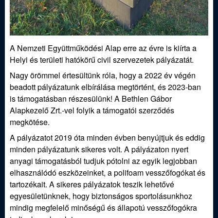
j
á
A Nemzeti Együttműködési Alap erre az évre is kiírta a
s
Helyi és területi hatókörű civil szervezetek pályázatát.
z
Nagy örömmel értesültünk róla, hogy a 2022 év végén
beadott pályázatunk elbírálása megtörtént, és 2023-ban
E
is támogatásban részesülünk! A Bethlen Gábor
Alapkezelő Zrt.-vel folyik a támogatói szerződés
g
megkötése.
A pályázatot 2019 óta minden évben benyújtjuk és eddig
y
minden pályázatunk sikeres volt. A pályázaton nyert
anyagi támogatásból tudjuk pótolni az egyik legjobban
e
elhasználódó eszközeinket, a polifoam vesszőfogókat és
tartozékait. A sikeres pályázatok teszik lehetővé
s
egyesületünknek, hogy biztonságos sportolásunkhoz
mindig megfelelő minőségű és állapotú vesszőfogókra