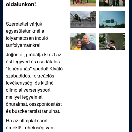
ü
oldalunkon!
l
Szeretettel várjuk
e
egyesületünknél a
folyamatosan induló
t
tanfolyamainkra!
Jöjjön el, próbálja ki ezt az
ősi fegyvert és csodálatos
"fehérruhás" sportot! Kiváló
szabadidős, rekreációs
tevékenység, és kitűnő
olimpiai versenysport,
mellyel fegyelmet,
önuralmat, összpontosítást
és büszke tartást tanulhat.
Ha az olimpiai sport
érdekli! Lehetőség van