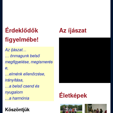
j
á
s
Érdeklődők
Az íjászat
z
figyelmébe!
Az íjászat…
E
… önmagunk belső
megfigyelése,
megismerés
g
e,
…elménk ellenőrzése,
y
irányítása,
…a belső csend és
e
nyugalom
Életképek
…a harmónia
s
Köszöntjük