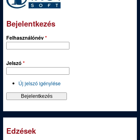
Bejelentkezés
Felhasználónév
*
Jelszó
*
Új jelszó igénylése
Edzések