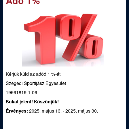
Adó 1%
m
e
e
n
d
u
i
S
p
Kérjük küld az adód 1 %-át!
o
Szegedi Sportíjász Egyesület
r
19561819-1-06
Sokat jelent! Köszönjük!
t
Érvényes:
2025. május 13.
-
2025. május 30.
í