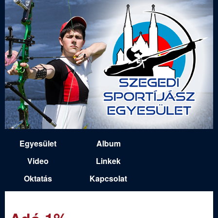
Ugrás
a
tartalomra
S
Egyesület
Album
M
z
Video
Linkek
a
Oktatás
Kapcsolat
e
i
n
g