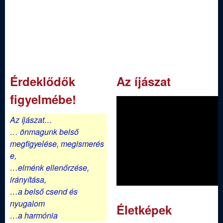
Érdeklődők
Az íjászat
figyelmébe!
Az íjászat…
… önmagunk belső
megfigyelése,
megismerés
e,
…elménk ellenőrzése,
irányítása,
…a belső csend és
nyugalom
Életképek
…a harmónia