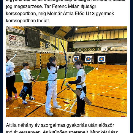
j
jog megszerzése. Tar Ferenc Milán ifjúsági
korcsoportban, míg Molnár Attila Előd U13 gyermek
á
korcsoportban indult.
s
z
E
g
y
e
s
Attila néhány év szorgalmas gyakorlás után először
indult versenyen, és kitűnően szerepelt. Mindkét íjász