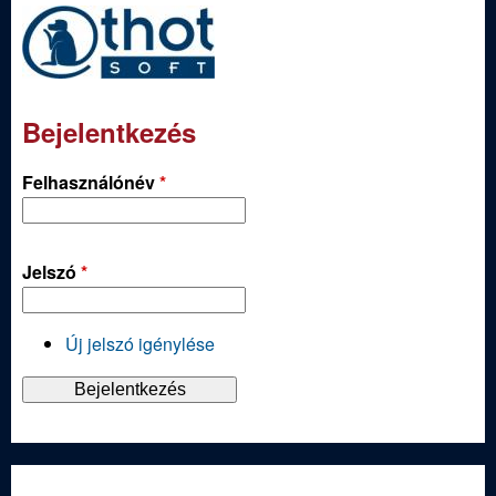
Bejelentkezés
Felhasználónév
*
Jelszó
*
Új jelszó igénylése