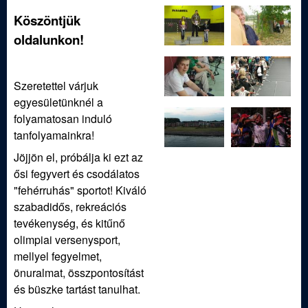
Köszöntjük
oldalunkon!
Szeretettel várjuk
egyesületünknél a
folyamatosan induló
tanfolyamainkra!
Jöjjön el, próbálja ki ezt az
ősi fegyvert és csodálatos
"fehérruhás" sportot! Kiváló
szabadidős, rekreációs
tevékenység, és kitűnő
olimpiai versenysport,
mellyel fegyelmet,
önuralmat, összpontosítást
és büszke tartást tanulhat.