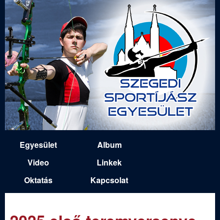
Ugrás
a
tartalomra
S
Egyesület
Album
M
z
Video
Linkek
a
Oktatás
Kapcsolat
e
i
n
g