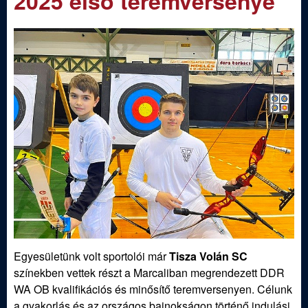
2025 első teremversenye
m
e
e
n
d
u
i
S
p
o
r
t
Egyesületünk volt sportolói már
Tisza Volán SC
színekben vettek részt a Marcaliban megrendezett DDR
í
WA OB kvalifikációs és minősítő teremversenyen. Célunk
a gyakorlás és az országos bajnokságon történő indulási