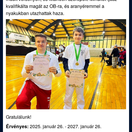
ü
kvalifikálta magát az OB-ra, és aranyéremmel a
l
nyakukban utazhattak haza.
e
t
Gratulálunk!
Érvényes:
2025. január 26.
-
2027. január 26.