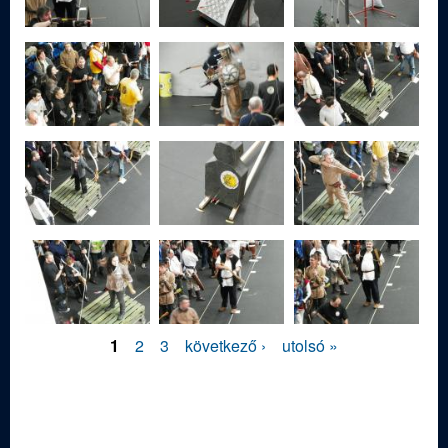
ü
l
e
t
1
2
3
következő ›
utolsó »
O
l