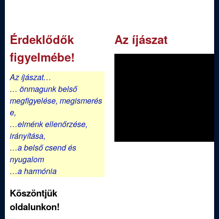
d
a
l
Érdeklődők
Az íjászat
a
figyelmébe!
k
Az íjászat…
… önmagunk belső
megfigyelése,
megismerés
e,
…elménk ellenőrzése,
irányítása,
…a belső csend és
nyugalom
…a harmónia
Köszöntjük
oldalunkon!