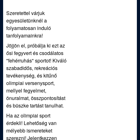
Szeretettel várjuk
egyesületünknél a
folyamatosan induló
tanfolyamainkra!
Jöjjön el, próbálja ki ezt az
ősi fegyvert és csodálatos
"fehérruhás" sportot! Kiváló
szabadidős, rekreációs
tevékenység, és kitűnő
olimpiai versenysport,
mellyel fegyelmet,
önuralmat, összpontosítást
és büszke tartást tanulhat.
Ha az olimpiai sport
érdekli! Lehetőség van
mélyebb ismereteket
szerezni! Jelentkezzen