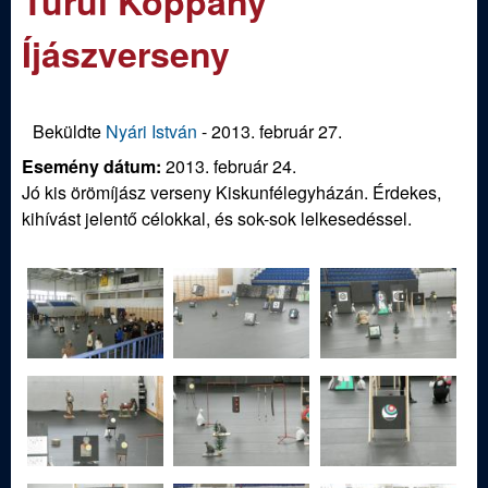
Turul Koppány
m
e
e
Íjászverseny
n
d
u
i
Beküldte
Nyári István
-
2013. február 27.
Esemény dátum:
2013. február 24.
S
Jó kis örömíjász verseny Kiskunfélegyházán. Érdekes,
kihívást jelentő célokkal, és sok-sok lelkesedéssel.
p
o
r
t
í