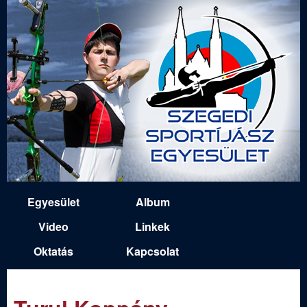
Ugrás
a
tartalomra
S
Egyesület
Album
M
z
Video
Linkek
a
Oktatás
Kapcsolat
e
i
n
g