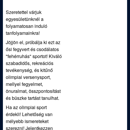
Szeretettel várjuk
egyesületünknél a
folyamatosan induló
tanfolyamainkra!
Jöjjön el, próbálja ki ezt az
ősi fegyvert és csodálatos
"fehérruhás" sportot! Kiváló
szabadidős, rekreációs
tevékenység, és kitűnő
olimpiai versenysport,
mellyel fegyelmet,
önuralmat, összpontosítást
és büszke tartást tanulhat.
Ha az olimpiai sport
érdekli! Lehetőség van
mélyebb ismereteket
szerezni! Jelentkezzen