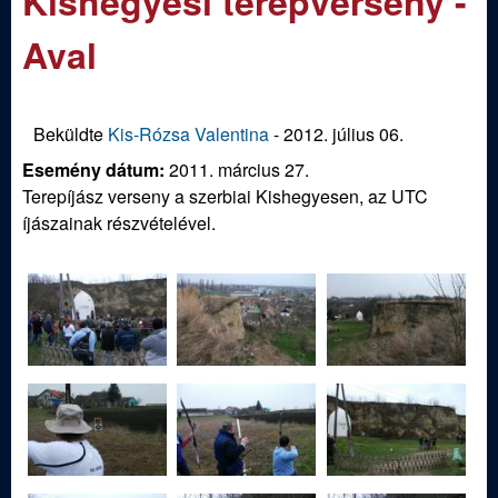
Kishegyesi terepverseny -
m
e
e
Aval
n
d
u
i
Beküldte
Kis-Rózsa Valentina
-
2012. július 06.
Esemény dátum:
2011. március 27.
S
Terepíjász verseny a szerbiai Kishegyesen, az UTC
íjászainak részvételével.
p
o
r
t
í