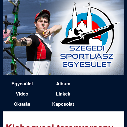
Ugrás
a
tartalomra
S
Egyesület
Album
M
z
Video
Linkek
a
Oktatás
Kapcsolat
e
i
n
g