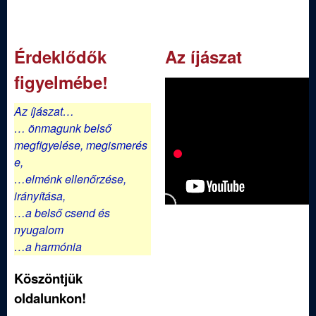
d
a
l
Érdeklődők
Az íjászat
a
figyelmébe!
k
Az íjászat…
… önmagunk belső
megfigyelése,
megismerés
e,
…elménk ellenőrzése,
irányítása,
…a belső csend és
nyugalom
…a harmónia
Köszöntjük
oldalunkon!