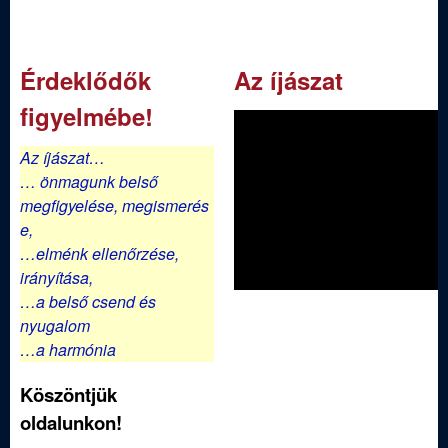
d
a
l
Érdeklődők
Az íjászat
a
figyelmébe!
k
Az íjászat…
… önmagunk belső
megfigyelése,
megismerés
e,
…elménk ellenőrzése,
irányítása,
…a belső csend és
nyugalom
…a harmónia
Köszöntjük
oldalunkon!