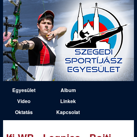
Ugrás
a
tartalomra
S
Egyesület
Album
M
z
Video
Linkek
a
Oktatás
Kapcsolat
e
i
n
g