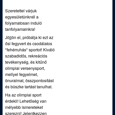
Szeretettel várjuk
egyesületünknél a
folyamatosan induló
tanfolyamainkra!
Jöjjön el, próbálja ki ezt az
ősi fegyvert és csodálatos
"fehérruhás" sportot! Kiváló
szabadidős, rekreációs
tevékenység, és kitűnő
olimpiai versenysport,
mellyel fegyelmet,
önuralmat, összpontosítást
és büszke tartást tanulhat.
Ha az olimpiai sport
érdekli! Lehetőség van
mélyebb ismereteket
szerezni! Jelentkezzen