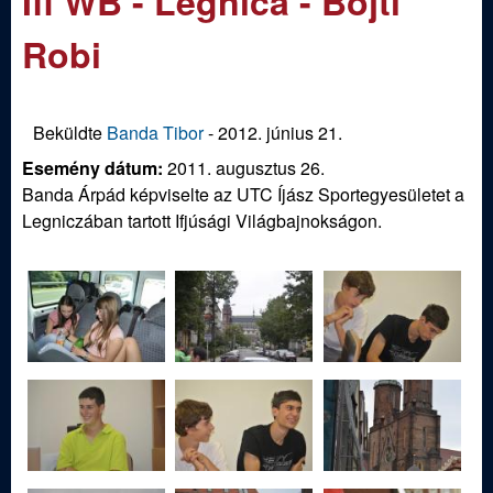
Ifi WB - Legnica - Bojti
m
e
e
Robi
n
d
u
i
Beküldte
Banda Tibor
-
2012. június 21.
Esemény dátum:
2011. augusztus 26.
S
Banda Árpád képviselte az UTC Íjász Sportegyesületet a
Legniczában tartott Ifjúsági Világbajnokságon.
p
o
r
t
í