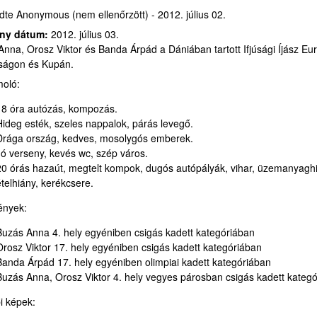
ldte
Anonymous (nem ellenőrzött)
-
2012. július 02.
ny dátum:
2012. július 03.
nna, Orosz Viktor és Banda Árpád a Dániában tartott Ifjúsági Íjász Eu
ságon és Kupán.
oló:
18 óra autózás, kompozás.
Hideg esték, szeles nappalok, párás levegő.
Drága ország, kedves, mosolygós emberek.
Jó verseny, kevés wc, szép város.
20 órás hazaút, megtelt kompok, dugós autópályák, vihar, üzemanyagh
ételhiány, kerékcsere.
nyek:
Buzás Anna 4. hely egyéniben csigás kadett kategóriában
Orosz Viktor 17. hely egyéniben csigás kadett kategóriában
Banda Árpád 17. hely egyéniben olimpiai kadett kategóriában
Buzás Anna, Orosz Viktor 4. hely vegyes párosban csigás kadett kateg
i képek: