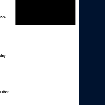
rópa
iány,
óriában