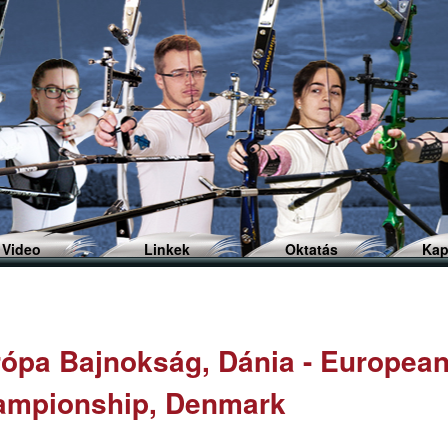
Ugrás
a
tartalomra
Video
Linkek
Oktatás
Kap
ópa Bajnokság, Dánia - Europea
ampionship, Denmark