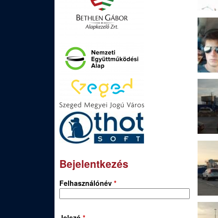
Bejelentkezés
Felhasználónév
*
Jelszó
*