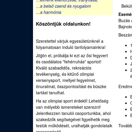
e
Bekü
…a belső csend és nyugalom
u
d
…a harmónia
Esemé
Buzás A
Köszöntjük oldalunkon!
i
Bajnok
Beszám
S
Szeretettel várjuk egyesületünknél a
folyamatosan induló tanfolyamainkra!
p
Jöjjön el, próbálja ki ezt az ősi fegyvert
o
és csodálatos "fehérruhás" sportot!
Kiváló szabadidős, rekreációs
r
tevékenység, és kitűnő olimpiai
versenysport, mellyel fegyelmet,
t
Eredmé
önuralmat, összpontosítást és büszke
tartást tanulhat.
í
Ha az olimpiai sport érdekli! Lehetőség
van mélyebb ismereteket szerezni!
j
Jelentkezzen tanulói csoportunkba, ahol
szakedzők segítségével figyelhetik meg
á
Tovább
testük működését, uralhatják gondolataik
csapongását!