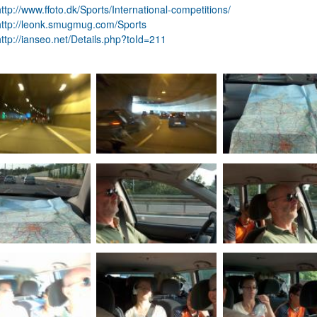
http://www.ffoto.dk/Sports/International-competitions/
http://leonk.smugmug.com/Sports
http://ianseo.net/Details.php?toId=211