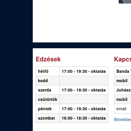
O
l
d
a
l
Edzések
Kapcs
a
k
hétfő
17:00 - 19:30
- oktatás
Banda 
kedd
mobil
szerda
17:00 - 19:30 - oktatás
Juhász
csütörtök
mobil
péntek
17:00 - 19:30 - oktatás
email
szombat
16:00 - 18:30 - oktatás
Bővebbe