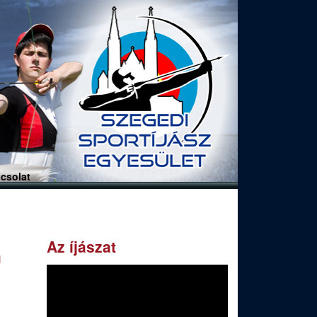
csolat
Az íjászat
n