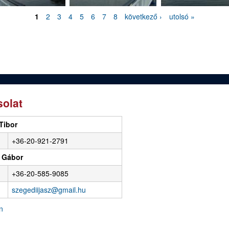
1
2
3
4
5
6
7
8
következő ›
utolsó »
olat
Tibor
+36-20-921-2791
 Gábor
+36-20-585-9085
szegediijasz@gmail.hu
n