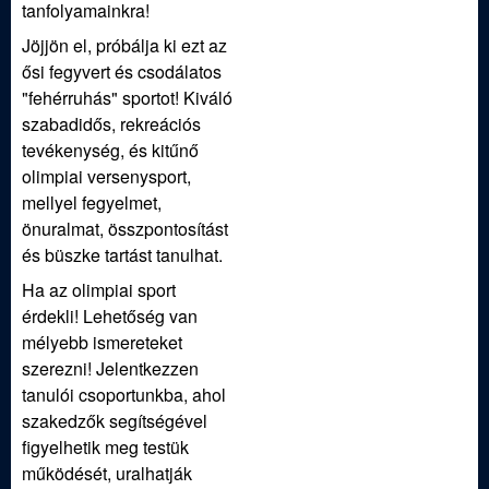
tanfolyamainkra!
Jöjjön el, próbálja ki ezt az
ősi fegyvert és csodálatos
"fehérruhás" sportot! Kiváló
szabadidős, rekreációs
tevékenység, és kitűnő
olimpiai versenysport,
mellyel fegyelmet,
önuralmat, összpontosítást
és büszke tartást tanulhat.
Ha az olimpiai sport
érdekli! Lehetőség van
mélyebb ismereteket
szerezni! Jelentkezzen
tanulói csoportunkba, ahol
szakedzők segítségével
figyelhetik meg testük
működését, uralhatják