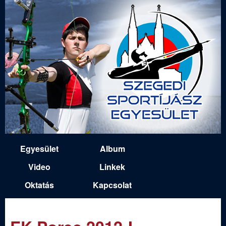
Ugrás
a
tartalomra
S
Egyesület
Album
M
z
Video
Linkek
a
Oktatás
Kapcsolat
e
i
n
g