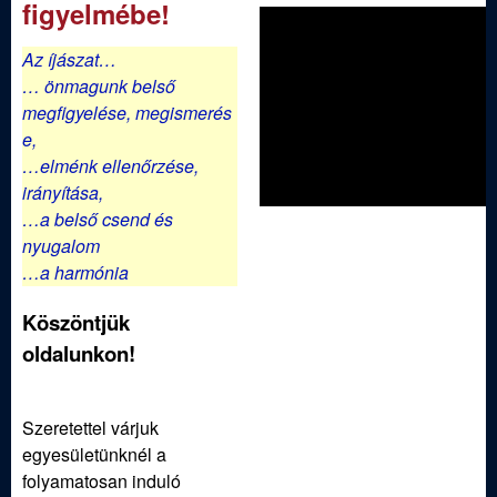
a
figyelmébe!
k
Az íjászat…
… önmagunk belső
megfigyelése,
megismerés
e,
…elménk ellenőrzése,
irányítása,
…a belső csend és
nyugalom
…a harmónia
Köszöntjük
oldalunkon!
Szeretettel várjuk
egyesületünknél a
folyamatosan induló