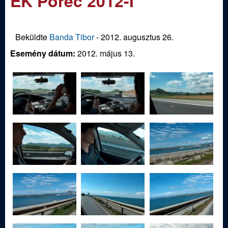
EK Porec 2012-I
m
e
e
n
d
Beküldte
Banda Tibor
-
2012. augusztus 26.
u
Esemény dátum:
2012. május 13.
i
S
p
o
r
t
í